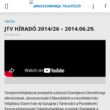
VIDEÓK
JTV HÍRADÓ 2014/26 – 2014.06.29.
2014-06-29
Templomfelújítással ünnepelte a búcsút Szentjános | Rendőrségi
ellenőrzések Jánossomorján | Elkezdődött a művelődési ház
felújítása | Szent Iván éji tűzugrás | Tanévzáró a Picivileknél |
Szomszédünnepek | Sárkányhajókban a mieink | Fiataljaink a