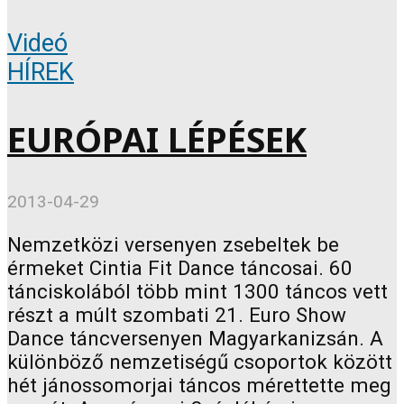
Videó
HÍREK
EURÓPAI LÉPÉSEK
2013-04-29
Nemzetközi versenyen zsebeltek be
érmeket Cintia Fit Dance táncosai. 60
tánciskolából több mint 1300 táncos vett
részt a múlt szombati 21. Euro Show
Dance táncversenyen Magyarkanizsán. A
különböző nemzetiségű csoportok között
hét jánossomorjai táncos mérettette meg