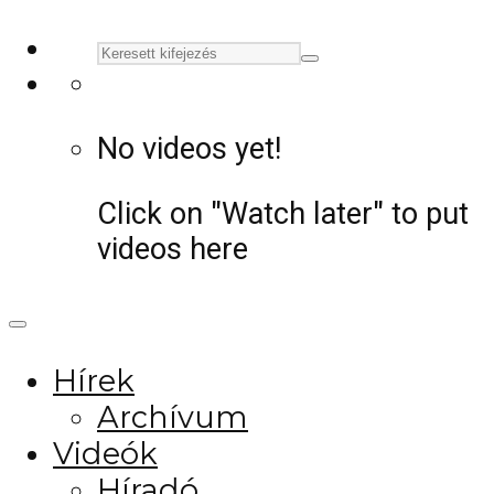
No videos yet!
Click on "Watch later" to put
videos here
Hírek
Archívum
Videók
Híradó