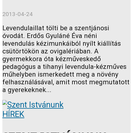
2013-04-24
Levendulaillat tölti be a szentjánosi
óvodát. Erdős Gyuláné Éva néni
levendulás kézimunkáiból nyílt kiállítás
csütörtökön az ovigalériában. A
gyermekkora óta kézműveskedő
pedagógus a tihanyi levendula-kézműves
műhelyben ismerkedett meg a növény
felhasználásával, amit most megmutatott
a gyerekeknek...
HÍREK