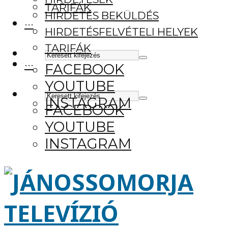
TARIFÁK
HIRDETÉS BEKÜLDÉS
···
HIRDETÉSFELVÉTELI HELYEK
TARIFÁK
···
FACEBOOK
YOUTUBE
INSTAGRAM
FACEBOOK
YOUTUBE
INSTAGRAM