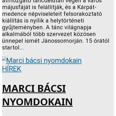
átmozgató táncdélután végén a város
májusfáját is felállítják, és a Kárpát-
medence népviseleteit felsorakoztató
kiállítás is nyílik a helytörténeti
gyűjteményben. A tánc világnapja
alkalmából több szervezet közösen
ünnepel ismét Jánossomorján. 15 órától
startol...
HÍREK
MARCI BÁCSI
NYOMDOKAIN