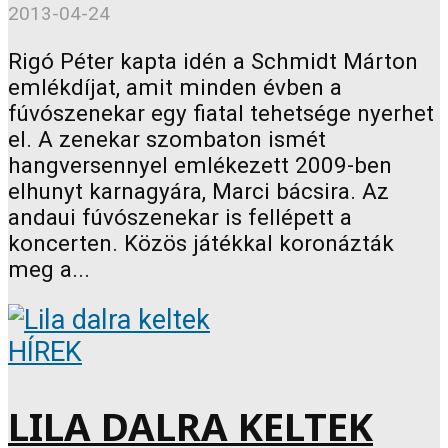
2013-04-24
Rigó Péter kapta idén a Schmidt Márton
emlékdíjat, amit minden évben a
fúvószenekar egy fiatal tehetsége nyerhet
el. A zenekar szombaton ismét
hangversennyel emlékezett 2009-ben
elhunyt karnagyára, Marci bácsira. Az
andaui fúvószenekar is fellépett a
koncerten. Közös játékkal koronázták
meg a...
HÍREK
LILA DALRA KELTEK