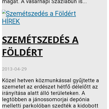
magát. A vasárnapi Százlábún is...
HÍREK
SZEMÉTSZEDÉS A
FÖLDÉRT
2013-04-29
Közel hetven közmunkással gyűjtette a
szemetet az erdészet hétfő délelőtt az
irányítása alatt álló területeken. A
legtöbben a jánossomorjai depónia
melletti parkolóban szedték a kidobott