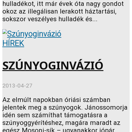
hulladékot, itt már évek óta nagy gondot
okoz az illegálisan lerakott háztartási,
sokszor veszélyes hulladék és...
HÍREK
SZÚNYOGINVÁZIÓ
2013-04-27
Az elmúlt napokban óriási számban
jelentek meg a szúnyogok. Jánossomorja
idén sem számíthat támogatásra a
szúnyoggyérítéshez, magára maradt az
egész Mosoni-sík – ugyanakkor jópár