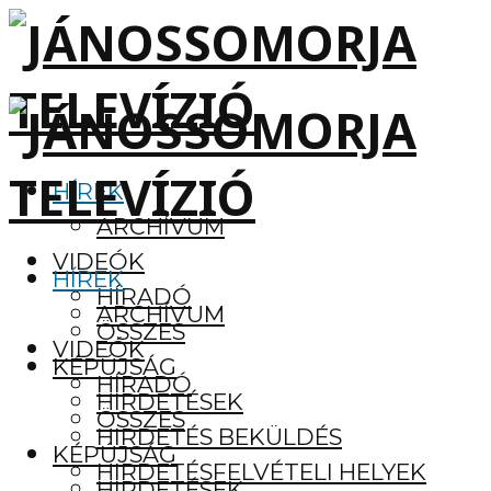
HÍREK
ARCHÍVUM
VIDEÓK
HÍREK
HÍRADÓ
ARCHÍVUM
ÖSSZES
VIDEÓK
KÉPÚJSÁG
HÍRADÓ
HIRDETÉSEK
ÖSSZES
HIRDETÉS BEKÜLDÉS
KÉPÚJSÁG
HIRDETÉSFELVÉTELI HELYEK
HIRDETÉSEK