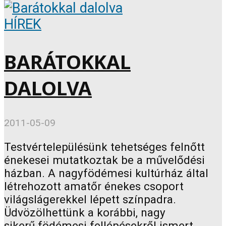
HÍREK
BARÁTOKKAL
DALOLVA
2011-05-09
Testvértelepülésünk tehetséges felnőtt
énekesei mutatkoztak be a művelődési
házban. A nagyfödémesi kultúrház által
létrehozott amatőr énekes csoport
világslágerekkel lépett színpadra.
Üdvözölhettünk a korábbi, nagy
sikerű födémesi fellépésekről ismert