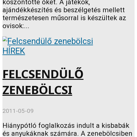
köszöntötte őket. A játékok,
ajándékkészítés és beszélgetés mellett
természetesen műsorral is készültek az
ovisok:...
HÍREK
FELCSENDÜLŐ
ZENEBÖLCSI
2011-05-09
Hiánypótló foglalkozás indult a kisbabák
és anyukáknak számára. A zenebölcsiben