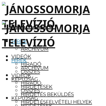
HÍREK
ARCHÍVUM
VIDEÓK
HÍREK
HÍRADÓ
ARCHÍVUM
ÖSSZES
VIDEÓK
KÉPÚJSÁG
HÍRADÓ
HIRDETÉSEK
ÖSSZES
HIRDETÉS BEKÜLDÉS
KÉPÚJSÁG
HIRDETÉSFELVÉTELI HELYEK
HIRDETÉSEK