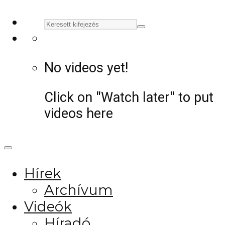
No videos yet!
Click on "Watch later" to put
videos here
Hírek
Archívum
Videók
Híradó