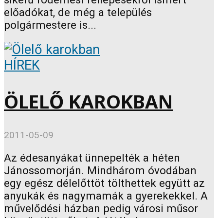
előadókat, de még a település
polgármestere is...
HÍREK
ÖLELŐ KAROKBAN
2011-05-09
Az édesanyákat ünnepelték a héten
Jánossomorján. Mindhárom óvodában
egy egész délelőttöt tölthettek együtt az
anyukák és nagymamák a gyerekekkel. A
művelődési házban pedig városi műsor