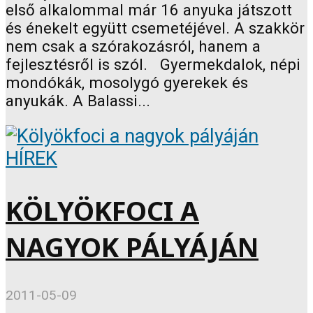
első alkalommal már 16 anyuka játszott
és énekelt együtt csemetéjével. A szakkör
nem csak a szórakozásról, hanem a
fejlesztésről is szól. Gyermekdalok, népi
mondókák, mosolygó gyerekek és
anyukák. A Balassi...
HÍREK
KÖLYÖKFOCI A
NAGYOK PÁLYÁJÁN
2011-05-09