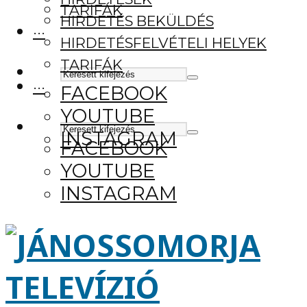
TARIFÁK
HIRDETÉS BEKÜLDÉS
···
HIRDETÉSFELVÉTELI HELYEK
TARIFÁK
···
FACEBOOK
YOUTUBE
INSTAGRAM
FACEBOOK
YOUTUBE
INSTAGRAM