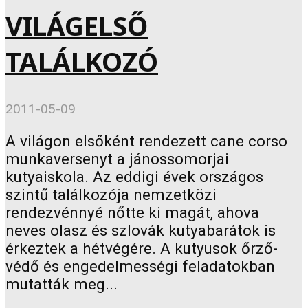
VILÁGELSŐ
TALÁLKOZÓ
2011-05-09
A világon elsőként rendezett cane corso
munkaversenyt a jánossomorjai
kutyaiskola. Az eddigi évek országos
szintű találkozója nemzetközi
rendezvénnyé nőtte ki magát, ahova
neves olasz és szlovák kutyabarátok is
érkeztek a hétvégére. A kutyusok őrző-
védő és engedelmességi feladatokban
mutatták meg...