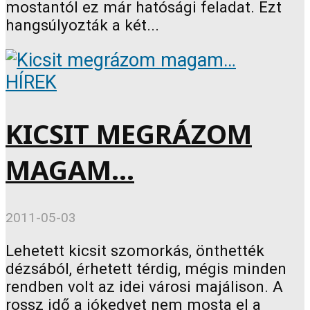
mostantól ez már hatósági feladat. Ezt
hangsúlyozták a két...
HÍREK
KICSIT MEGRÁZOM
MAGAM…
2011-05-03
Lehetett kicsit szomorkás, önthették
dézsából, érhetett térdig, mégis minden
rendben volt az idei városi majálison. A
rossz idő a jókedvet nem mosta el a