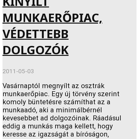
KINYÍLT
MUNKAERŐPIAC,
VÉDETTEBB
DOLGOZÓK
2011-05-03
Vasárnaptól megnyílt az osztrák
munkaerőpiac. Egy új törvény szerint
komoly büntetésre számíthat az a
munkaadó, aki a minimálbérnél
kevesebbet ad dolgozóinak. Ráadásul
eddig a munkás maga kellett, hogy
keresse az igazságát a bíróságon,