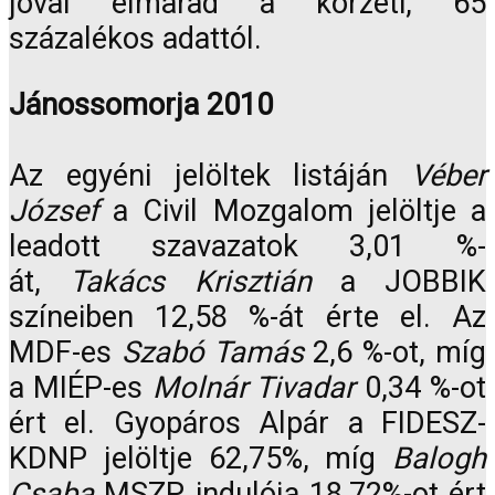
jóval elmarad a körzeti, 65
százalékos adattól.
Jánossomorja 2010
Az egyéni jelöltek listáján
Véber
József
a Civil Mozgalom jelöltje a
leadott szavazatok 3,01 %-
át,
Takács Krisztián
a JOBBIK
színeiben 12,58 %-át érte el. Az
MDF-es
Szabó Tamás
2,6 %-ot, míg
a MIÉP-es
Molnár Tivadar
0,34 %-ot
ért el. Gyopáros Alpár a FIDESZ-
KDNP jelöltje 62,75%, míg
Balogh
Csaba
MSZP indulója 18,72%-ot ért