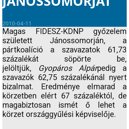
JÁNOSSOMORJÁT
2010-04-11
Magas FIDESZ-KDNP győzelem
született Jánossomorján, a
pártkoalíció a szavazatok 61,73
százalékát söpörte be,
jelöltjük,
Gyopáros Alpár
pedig a
szavazók 62,75 százalékánál nyert
bizalmat. Eredménye elmarad a
körzetben elért 67 százaléktól, de
magabiztosan ismét ő lehet a
körzet országgyűlési képviselője.