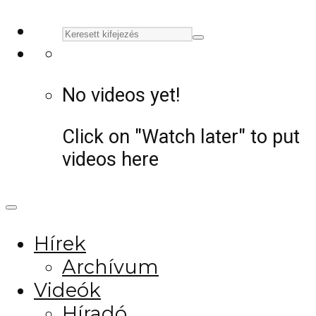
No videos yet!
Click on "Watch later" to put
videos here
Hírek
Archívum
Videók
Híradó