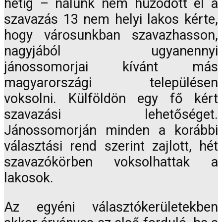
hétig – nálunk nem húzódott el a
szavazás 13 nem helyi lakos kérte,
hogy városunkban szavazhasson,
nagyjából ugyanennyi
jánossomorjai kívánt más
magyarországi településen
voksolni. Külföldön egy fő kért
szavazási lehetőséget.
Jánossomorján minden a korábbi
választási rend szerint zajlott, hét
szavazókörben voksolhattak a
lakosok.
Az egyéni választókerületekben