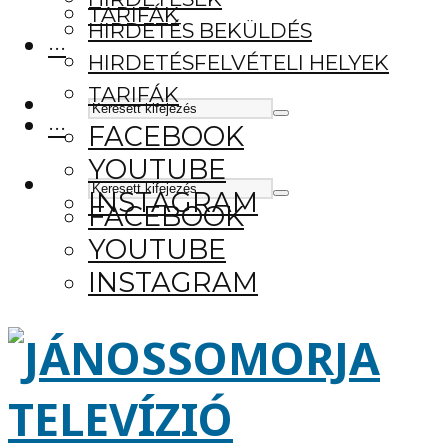
TARIFÁK
HIRDETÉS BEKÜLDÉS
···
HIRDETÉSFELVÉTELI HELYEK
TARIFÁK
···
FACEBOOK
YOUTUBE
INSTAGRAM
FACEBOOK
YOUTUBE
INSTAGRAM