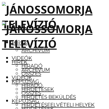
HÍREK
ARCHÍVUM
VIDEÓK
HÍREK
HÍRADÓ
ARCHÍVUM
ÖSSZES
VIDEÓK
KÉPÚJSÁG
HÍRADÓ
HIRDETÉSEK
ÖSSZES
HIRDETÉS BEKÜLDÉS
KÉPÚJSÁG
HIRDETÉSFELVÉTELI HELYEK
HIRDETÉSEK