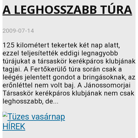
A LEGHOSSZABB TÚRA
2009-07-14
125 kilométert tekertek két nap alatt,
ezzel teljesítették eddigi legnagyobb
túrájukat a társaskör kerékpáros klubjának
tagjai. A Fertőkerülő túra során csak a
leégés jelentett gondot a bringásoknak, az
erőnléttel nem volt baj. A Jánossomorjai
Társaskör kerékpáros klubjának nem csak
leghosszabb, de...
HÍREK