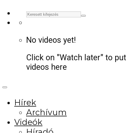
No videos yet!
Click on "Watch later" to put
videos here
Hírek
Archívum
Videók
Híradó