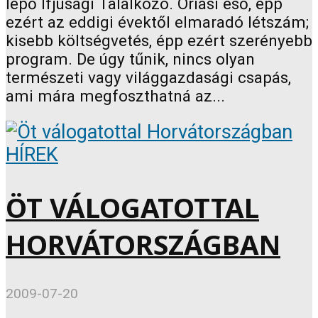
lépő Ifjúsági Találkozó. Óriási eső, épp
ezért az eddigi évektől elmaradó létszám;
kisebb költségvetés, épp ezért szerényebb
program. De úgy tűnik, nincs olyan
természeti vagy világgazdasági csapás,
ami mára megfoszthatná az...
HÍREK
ÖT VÁLOGATOTTAL
HORVÁTORSZÁGBAN
2009-07-20