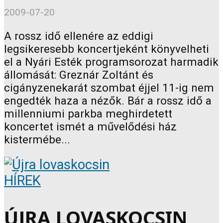
2009-07-20
A rossz idő ellenére az eddigi
legsikeresebb koncertjeként könyvelheti
el a Nyári Esték programsorozat harmadik
állomását: Greznár Zoltánt és
cigányzenekarát szombat éjjel 11-ig nem
engedték haza a nézők. Bár a rossz idő a
millenniumi parkba meghirdetett
koncertet ismét a művelődési ház
kistermébe...
HÍREK
ÚJRA LOVASKOCSIN