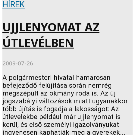
HÍREK
UJJLENYOMAT AZ
ÚTLEVÉLBEN
2009-07-26
A polgármesteri hivatal hamarosan
befejeződő felújítása során nemrég
megszépült az okmányiroda is. Az új
jogszabályi változások miatt ugyanakkor
több újítás is fogadja a lakosságot: Az
útlevelekbe például már ujjlenyomat is
kerül, és első személyi igazolványukat
ingyenesen kaphatják meg a gyerekek...