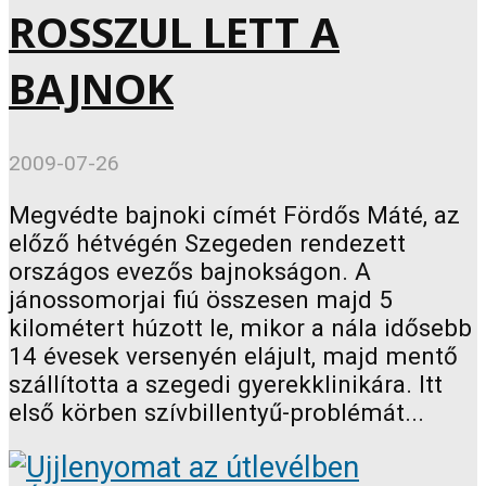
ROSSZUL LETT A
BAJNOK
2009-07-26
Megvédte bajnoki címét Fördős Máté, az
előző hétvégén Szegeden rendezett
országos evezős bajnokságon. A
jánossomorjai fiú összesen majd 5
kilométert húzott le, mikor a nála idősebb
14 évesek versenyén elájult, majd mentő
szállította a szegedi gyerekklinikára. Itt
első körben szívbillentyű-problémát...