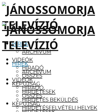
HÍREK
ARCHÍVUM
VIDEÓK
HÍREK
HÍRADÓ
ARCHÍVUM
ÖSSZES
VIDEÓK
KÉPÚJSÁG
HÍRADÓ
HIRDETÉSEK
ÖSSZES
HIRDETÉS BEKÜLDÉS
KÉPÚJSÁG
HIRDETÉSFELVÉTELI HELYEK
HIRDETÉSEK