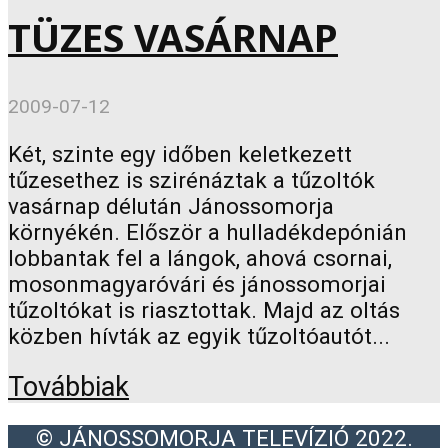
TÜZES VASÁRNAP
2009-07-12
Két, szinte egy időben keletkezett
tűzesethez is szirénáztak a tűzoltók
vasárnap délután Jánossomorja
környékén. Először a hulladékdepónián
lobbantak fel a lángok, ahová csornai,
mosonmagyaróvári és jánossomorjai
tűzoltókat is riasztottak. Majd az oltás
közben hívták az egyik tűzoltóautót...
Továbbiak
© JÁNOSSOMORJA TELEVÍZIÓ 2022.