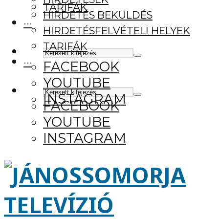
TARIFÁK
HIRDETÉS BEKÜLDÉS
···
HIRDETÉSFELVÉTELI HELYEK
TARIFÁK
···
FACEBOOK
YOUTUBE
INSTAGRAM
FACEBOOK
YOUTUBE
INSTAGRAM