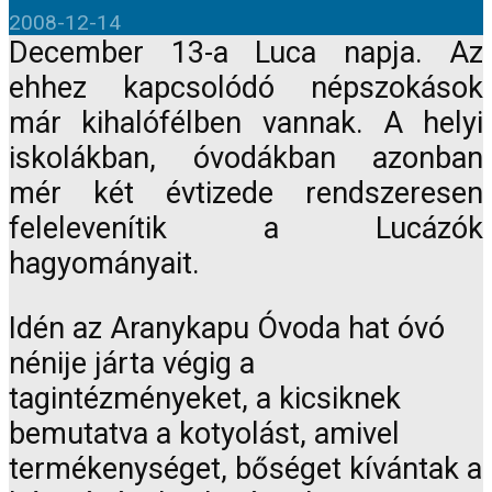
2008-12-14
December 13-a Luca napja. Az
ehhez kapcsolódó népszokások
már kihalófélben vannak. A helyi
iskolákban, óvodákban azonban
mér két évtizede rendszeresen
felelevenítik a Lucázók
hagyományait.
Idén az Aranykapu Óvoda hat óvó
nénije járta végig a
tagintézményeket, a kicsiknek
bemutatva a kotyolást, amivel
termékenységet, bőséget kívántak a