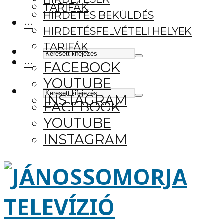
TARIFÁK
HIRDETÉS BEKÜLDÉS
···
HIRDETÉSFELVÉTELI HELYEK
TARIFÁK
···
FACEBOOK
YOUTUBE
INSTAGRAM
FACEBOOK
YOUTUBE
INSTAGRAM