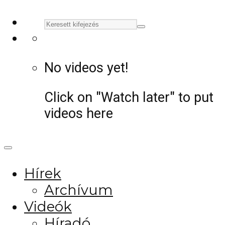
No videos yet!
Click on "Watch later" to put
videos here
Hírek
Archívum
Videók
Híradó