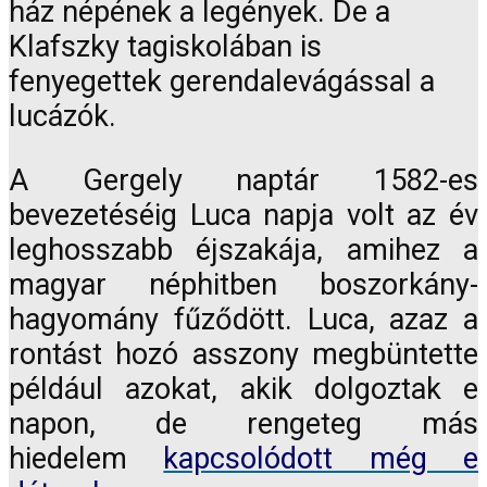
ház népének a legények. De a
Klafszky tagiskolában is
fenyegettek gerendalevágással a
lucázók.
A Gergely naptár 1582-es
bevezetéséig Luca napja volt az év
leghosszabb éjszakája, amihez a
magyar néphitben boszorkány-
hagyomány fűződött. Luca, azaz a
rontást hozó asszony megbüntette
például azokat, akik dolgoztak e
napon, de rengeteg más
hiedelem
kapcsolódott még e