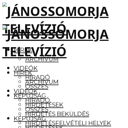
HÍREK
ARCHÍVUM
VIDEÓK
HÍREK
HÍRADÓ
ARCHÍVUM
ÖSSZES
VIDEÓK
KÉPÚJSÁG
HÍRADÓ
HIRDETÉSEK
ÖSSZES
HIRDETÉS BEKÜLDÉS
KÉPÚJSÁG
HIRDETÉSFELVÉTELI HELYEK
HIRDETÉSEK