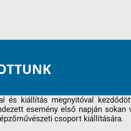
TOTTUNK
 és kiállítás megnyitóval kezdődöt
ezett esemény első napján sokan vo
épzőművészeti csoport kiállítására.