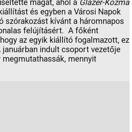
iseltette magát, ahol a
Glázer-Kozma
iállítást és egyben a Városi Napok
 jó szórakozást kívánt a háromnapos
nalas felújításért. A főként
ogy az egyik kiállító fogalmazott, ez
 januárban indult csoport vezetője
ogy megmutathassák, mennyit