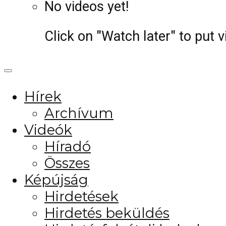
No videos yet!
Click on "Watch later" to put 
Hírek
Archívum
Videók
Híradó
Összes
Képújság
Hirdetések
Hirdetés beküldés