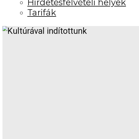
Hirdetésfelvételi helyek
Tarifák