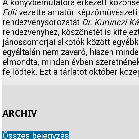
A könyvbemutatóra érkezett közönség 
Edit
vezette amatőr képzőművészeti cs
rendezvénysorozatát
Dr. Kurunczi Ká
rendezvényhez, köszönetét is kifejez
jánossomorjai alkotók között egyébké
egyáltalán nem zavaró, hiszen minde
elmondta, minden évben szeretnének 
fejlődtek. Ezt a tárlatot október köz
ARCHIV
Összes bejegyzés