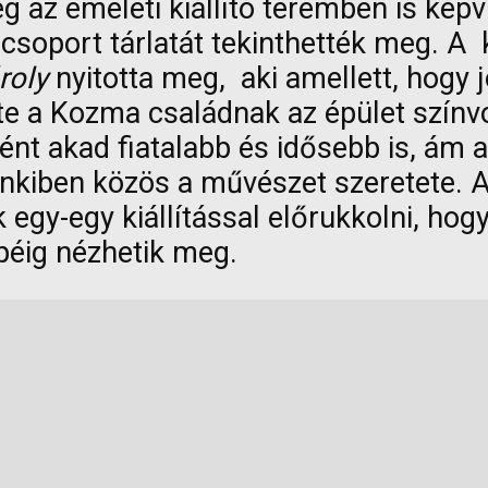
az emeleti kiállító teremben is képv
oport tárlatát tekinthették meg. A k
roly
nyitotta meg, aki amellett, hogy
te a Kozma családnak az épület színvo
nt akad fiatalabb és idősebb is, ám ah
nkiben közös a művészet szeretete. A
egy-egy kiállítással előrukkolni, h
epéig nézhetik meg.