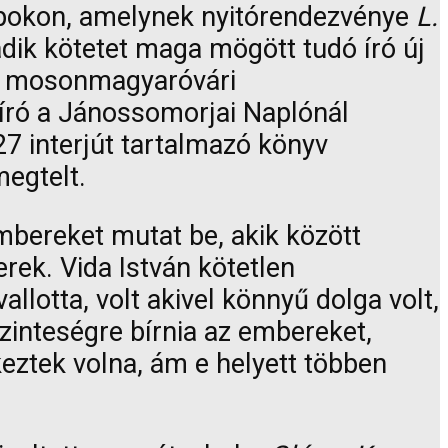
Napokon, amelynek nyitórendezvénye
L.
ik kötetet maga mögött tudó író új
 és mosonmagyaróvári
író a Jánossomorjai Naplónál
27 interjút tartalmazó könyv
megtelt.
mbereket mutat be, akik között
ek. Vida István kötetlen
lotta, volt akivel könnyű dolga volt,
szinteségre bírnia az embereket,
eztek volna, ám e helyett többen