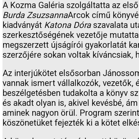
A Kozma Galéria szolgáltatta az els
Burda Zsuzsanna
Arcok című könyvén
kiadványát
Katona Dóra
szavalata u
szerkesztőségének vezetője mutatta
megszerzett újságírói gyakorlatát kam
szerzőjére sokan voltak kíváncsiak, h
Az interjúkötet elsősorban Jánossom
vannak ismert vállalkozók, vezetők,
beszélgetésben tudakolta a könyv szü
és akadt olyan is, akivel kevésbé, ám
aminek nagyon örül. Program szerint
köszönetüket fejezték ki a kötet elké