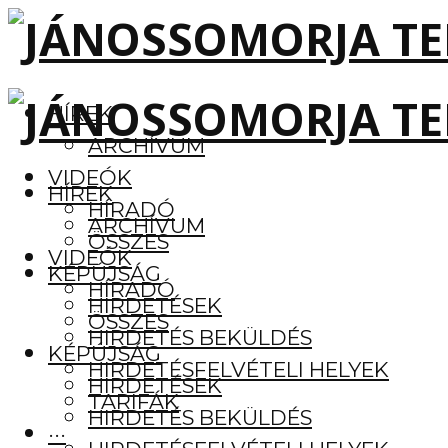
HÍREK
ARCHÍVUM
VIDEÓK
HÍREK
HÍRADÓ
ARCHÍVUM
ÖSSZES
VIDEÓK
KÉPÚJSÁG
HÍRADÓ
HIRDETÉSEK
ÖSSZES
HIRDETÉS BEKÜLDÉS
KÉPÚJSÁG
HIRDETÉSFELVÉTELI HELYEK
HIRDETÉSEK
TARIFÁK
HIRDETÉS BEKÜLDÉS
···