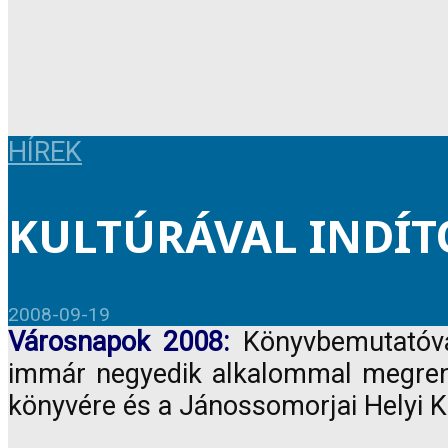
HÍREK
KULTÚRÁVAL INDÍ
2008-09-19
Városnapok 2008:
Könyvbemutatóval
immár negyedik alkalommal megrend
könyvére és a Jánossomorjai Helyi K