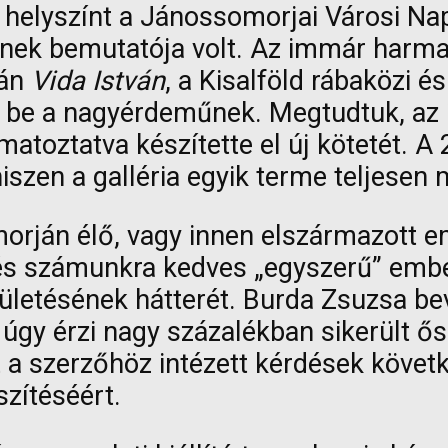
ő helyszínt a Jánossomorjai Városi 
ek bemutatója volt. Az immár harmad
tán
Vida István
, a Kisalföld rábaközi
 be a nagyérdeműnek. Megtudtuk, az 
atoztatva készítette el új kötetét. A 
iszen a galléria egyik terme teljesen 
orján élő, vagy innen elszármazott e
 és számunkra kedves „egyszerű” ember
letésének hátterét. Burda Zsuzsa beval
 úgy érzi nagy százalékban sikerült ő
 a szerzőhöz intézett kérdések követk
szítéséért.