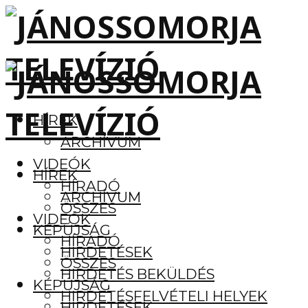
HÍREK
ARCHÍVUM
VIDEÓK
HÍREK
HÍRADÓ
ARCHÍVUM
ÖSSZES
VIDEÓK
KÉPÚJSÁG
HÍRADÓ
HIRDETÉSEK
ÖSSZES
HIRDETÉS BEKÜLDÉS
KÉPÚJSÁG
HIRDETÉSFELVÉTELI HELYEK
HIRDETÉSEK