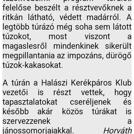
felelőse beszélt a résztvevőknek a
ritkán látható, védett madárról. A
legtöbb túrázó még soha sem látott
túzokot, most viszont a
magaslesről mindenkinek sikerült
megpillantania az impozáns, dürögő
túzok-kakasokat.
A túrán a Halászi Kerékpáros Klub
vezetői is részt vettek, hogy
tapasztalatokat cseréljenek és
később akár közös túrákat is
szervezzenek a
jánossomorjaiakkal.
Horváth