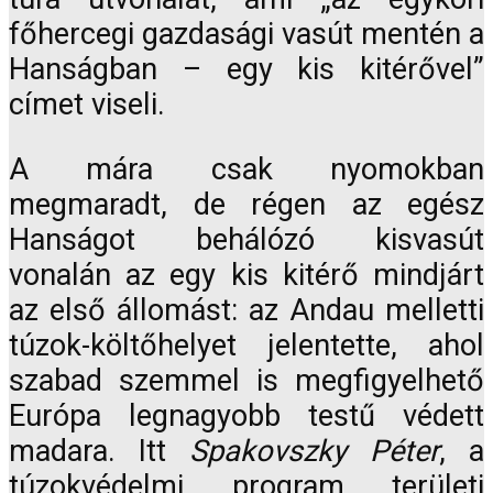
főhercegi gazdasági vasút mentén a
Hanságban – egy kis kitérővel”
címet viseli.
A mára csak nyomokban
megmaradt, de régen az egész
Hanságot behálózó kisvasút
vonalán az egy kis kitérő mindjárt
az első állomást: az Andau melletti
túzok-költőhelyet jelentette, ahol
szabad szemmel is megfigyelhető
Európa legnagyobb testű védett
madara. Itt
Spakovszky Péter
, a
túzokvédelmi program területi