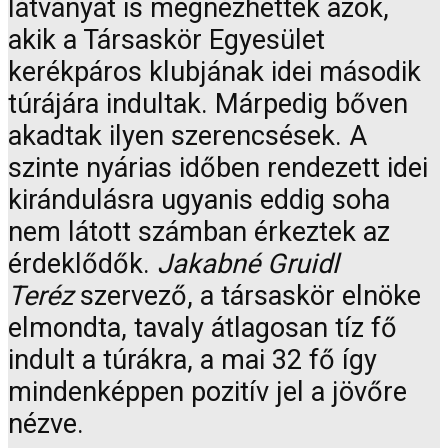
látványát is megnézhették azok,
akik a Társaskör Egyesület
kerékpáros klubjának idei második
túrájára indultak. Márpedig bőven
akadtak ilyen szerencsések. A
szinte nyárias időben rendezett idei
kirándulásra ugyanis eddig soha
nem látott számban érkeztek az
érdeklődők.
Jakabné Gruidl
Teréz
szervező, a társaskör elnöke
elmondta, tavaly átlagosan tíz fő
indult a túrákra, a mai 32 fő így
mindenképpen pozitív jel a jövőre
nézve.