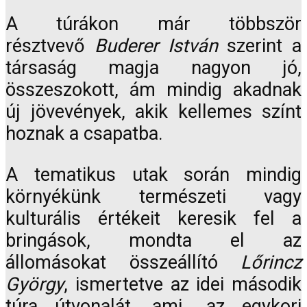
A túrákon már többször
résztvevő
Buderer István
szerint a
társaság magja nagyon jó,
összeszokott, ám mindig akadnak
új jövevények, akik kellemes színt
hoznak a csapatba.
A tematikus utak során mindig
környékünk természeti vagy
kulturális értékeit keresik fel a
bringások, mondta el az
állomásokat összeállító
Lőrincz
György
, ismertetve az idei második
túra útvonalát, ami „az egykori