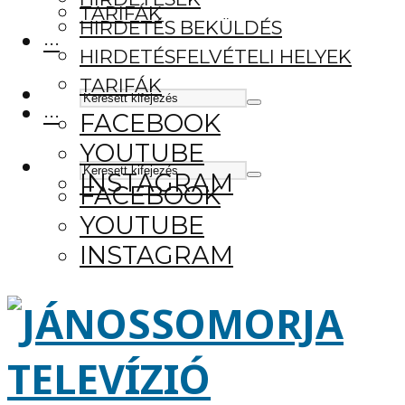
TARIFÁK
HIRDETÉS BEKÜLDÉS
···
HIRDETÉSFELVÉTELI HELYEK
TARIFÁK
···
FACEBOOK
YOUTUBE
INSTAGRAM
FACEBOOK
YOUTUBE
INSTAGRAM