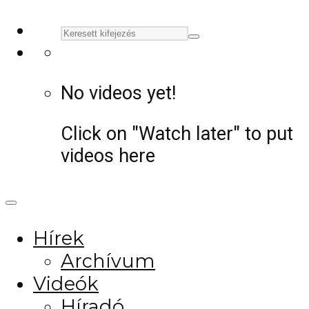
No videos yet!
Click on "Watch later" to put
videos here
Hírek
Archívum
Videók
Híradó