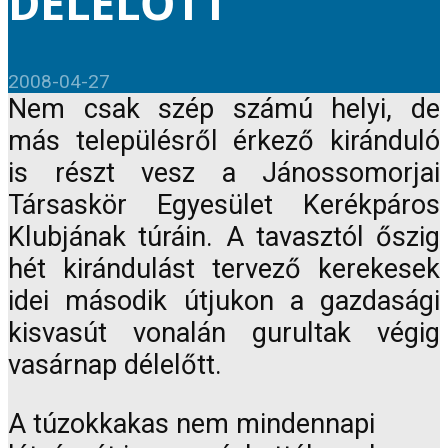
DÉLELŐTT
2008-04-27
Nem csak szép számú helyi, de
más településről érkező kiránduló
is részt vesz a Jánossomorjai
Társaskör Egyesület Kerékpáros
Klubjának túráin. A tavasztól őszig
hét kirándulást tervező kerekesek
idei második útjukon a gazdasági
kisvasút vonalán gurultak végig
vasárnap délelőtt.
A túzokkakas nem mindennapi