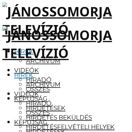
HÍREK
ARCHÍVUM
VIDEÓK
HÍREK
HÍRADÓ
ARCHÍVUM
ÖSSZES
VIDEÓK
KÉPÚJSÁG
HÍRADÓ
HIRDETÉSEK
ÖSSZES
HIRDETÉS BEKÜLDÉS
KÉPÚJSÁG
HIRDETÉSFELVÉTELI HELYEK
HIRDETÉSEK