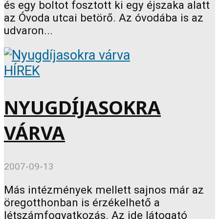
és egy boltot fosztott ki egy éjszaka alatt
az Óvoda utcai betörő. Az óvodába is az
udvaron...
HÍREK
NYUGDÍJASOKRA
VÁRVA
2007-09-13
Más intézmények mellett sajnos már az
öregotthonban is érzékelhető a
létszámfogyatkozás. Az ide látogató