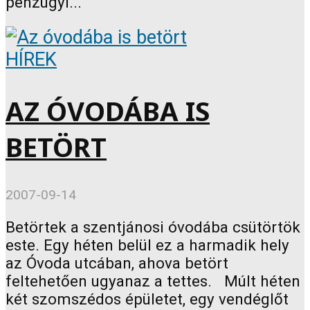
pénzügyi...
HÍREK
AZ ÓVODÁBA IS
BETÖRT
2007-09-14
Betörtek a szentjánosi óvodába csütörtök
este. Egy héten belül ez a harmadik hely
az Óvoda utcában, ahova betört
feltehetően ugyanaz a tettes. Múlt héten
két szomszédos épületet, egy vendéglőt