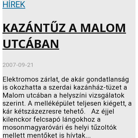
HÍREK
KAZÁNTŰZ A MALOM
UTCÁBAN
2007-09-21
Elektromos zárlat, de akár gondatlanság
is okozhatta a szerdai kazánház-tüzet a
Malom utcában a helyszíni vizsgálatok
szerint. A melléképület teljesen kiégett, a
kár kétszázezresre tehető. Az éjjel
kilenckor felcsapó lángokhoz a
mosonmagyaróvári és helyi tűzoltók
mellett mentőket is hívtak...