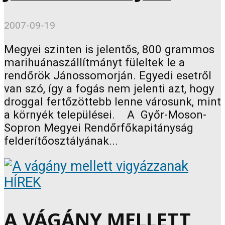
2007-09-19
Megyei szinten is jelentős, 800 grammos
marihuánaszállítmányt füleltek le a
rendőrök Jánossomorján. Egyedi esetről
van szó, így a fogás nem jelenti azt, hogy
droggal fertőzöttebb lenne városunk, mint
a környék települései. A Győr-Moson-
Sopron Megyei Rendőrfőkapitányság
felderítőosztályának...
HÍREK
A VÁGÁNY MELLETT