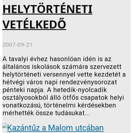
HELYTÖRTÉNETI
VETÉLKEDŐ
2007-09-21
A tavalyi évhez hasonlóan idén is az
általános iskolások számára szervezett
helytörténeti versennyel vette kezdetét a
hétvégi város napi rendezvénysorozat
pénteki napja. A hetedik-nyolcadik
osztályosokból álló ötfős csapatok helyi
vonatkozású, történelmi kérdésekben
mérhették össze tudásukat...