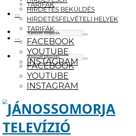
TARIFÁK
HIRDETÉS BEKÜLDÉS
···
HIRDETÉSFELVÉTELI HELYEK
TARIFÁK
···
FACEBOOK
YOUTUBE
INSTAGRAM
FACEBOOK
YOUTUBE
INSTAGRAM