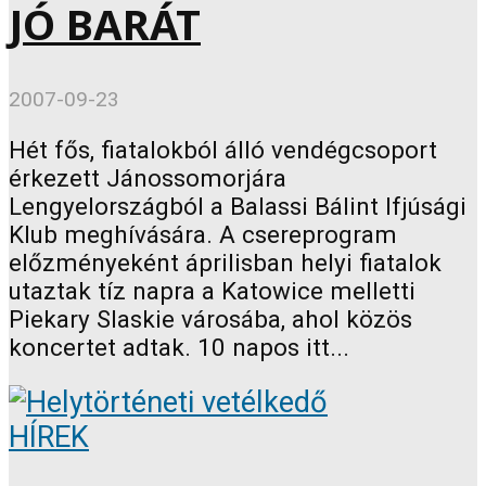
JÓ BARÁT
2007-09-23
Hét fős, fiatalokból álló vendégcsoport
érkezett Jánossomorjára
Lengyelországból a Balassi Bálint Ifjúsági
Klub meghívására. A csereprogram
előzményeként áprilisban helyi fiatalok
utaztak tíz napra a Katowice melletti
Piekary Slaskie városába, ahol közös
koncertet adtak. 10 napos itt...
HÍREK