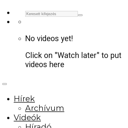
No videos yet!
Click on "Watch later" to put
videos here
Hírek
Archívum
Videók
Híradó