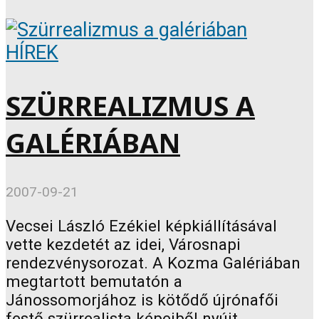
HÍREK
SZÜRREALIZMUS A
GALÉRIÁBAN
2007-09-21
Vecsei László Ezékiel képkiállításával
vette kezdetét az idei, Városnapi
rendezvénysorozat. A Kozma Galériában
megtartott bemutatón a
Jánossomorjához is kötődő újrónafői
festő szürrealista képeiből nyújt