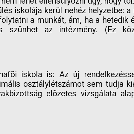
 nem lehet ellensúlyozni úgy, hogy t
ülés iskolája kerül nehéz helyzetbe: 
folytatni a munkát, ám, ha a hetedik
s szûnhet az intézmény. (Ez köz
nafõi iskola is: Az új rendelkezés
imális osztálylétszámot sem tudja kiá
zakbizottság elõzetes vizsgálata ala