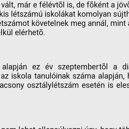
vált, már e félévtõl is, de fõként a jö
kis létszámú iskolákat komolyan sújth
étszámot követelnek meg annál, mint
lkül elérhetõ.
 alapján ez év szeptembertõl a di
az iskola tanulóinak száma alapján,
lacsony osztálylétszám esetén is eles