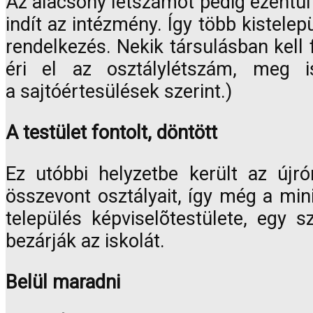
Az alacsony létszámot pedig ezentúl
indít az intézmény. Így több kistelep
rendelkezés. Nekik társulásban kell 
éri el az osztálylétszám, meg i
a sajtóértesülések szerint.)
A testület fontolt, döntött
Ez utóbbi helyzetbe került az újró
összevont osztályait, így még a min
település képviselõtestülete, egy s
bezárják az iskolát.
Belül maradni