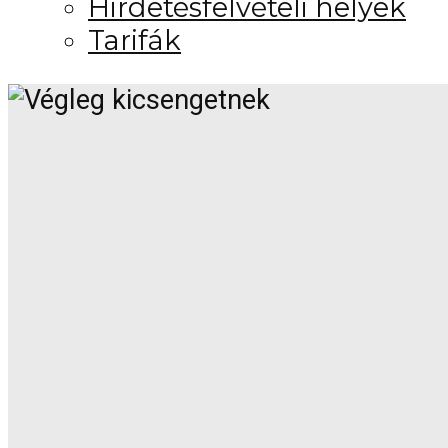
Hirdetésfelvételi helyek
Tarifák