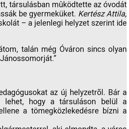
tt, társulásban mûködtette az óvodát
írassák be gyermeküket.
Kertész Attila
,
lát – a jelenlegi helyzet szerint ide
látom, talán még Óváron sincs olyan
d Jánossomorját.”
edagógusokat az új helyzetrõl. Bár a
s lehet, hogy a társuláson belül a
kellene a tömegközlekedésre bízni a