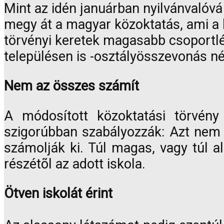
Mint az idén januárban nyilvánvalóvá 
megy át a magyar közoktatás, ami a 
törvényi keretek magasabb csoportl
településen is -osztályösszevonás né
Nem az összes számít
A módosított közoktatási törvény
szigorúbban szabályozzák: Azt nem 
számolják ki. Túl magas, vagy túl a
részétõl az adott iskola.
Ötven iskolát érint