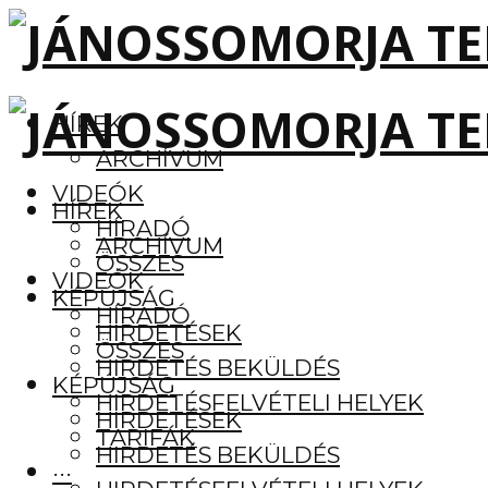
HÍREK
ARCHÍVUM
VIDEÓK
HÍREK
HÍRADÓ
ARCHÍVUM
ÖSSZES
VIDEÓK
KÉPÚJSÁG
HÍRADÓ
HIRDETÉSEK
ÖSSZES
HIRDETÉS BEKÜLDÉS
KÉPÚJSÁG
HIRDETÉSFELVÉTELI HELYEK
HIRDETÉSEK
TARIFÁK
HIRDETÉS BEKÜLDÉS
···