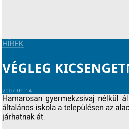
HÍREK
VÉGLEG KICSENGET
2007-01-14
Hamarosan gyermekzsivaj nélkül áll
általános iskola a településen az a
járhatnak át.