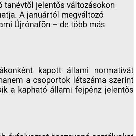
võ tanévtõl jelentõs változásokon
atja. A januártól megváltozó
 ami Újrónafõn – de több más
ákonként kapott állami normatívát
 hanem a csoportok létszáma szerint
ik a kapható állami fejpénz jelentõs