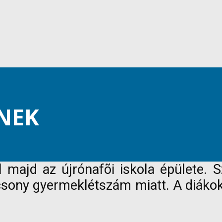
NEK
 majd az újrónafõi iskola épülete.
lacsony gyermeklétszám miatt. A diák