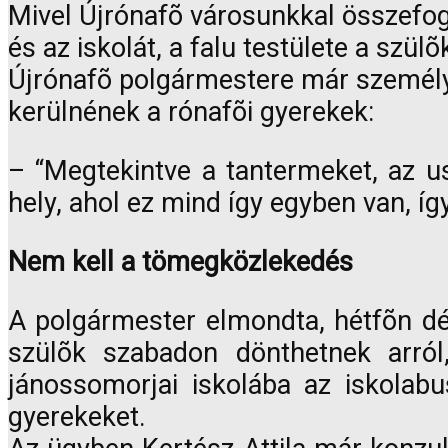
Mivel Újrónafõ városunkkal összefog
és az iskolát, a falu testülete a sz
Újrónafõ polgármestere már személyes
kerülnének a rónafõi gyerekek:
– “Megtekintve a tantermeket, az u
hely, ahol ez mind így egyben van, í
Nem kell a tömegközlekedés
A polgármester elmondta, hétfõn dél
szülõk szabadon dönthetnek arról,
jánossomorjai iskolába az iskolabu
gyerekeket.