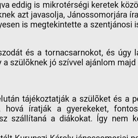
va eddig is mikrotérségi keretek közö
ülõknek azt javasolja, Jánossomorjára 
en is megtekintette a szentjánosi isko
szodát és a tornacsarnokot, és úgy 
gy a szülõknek jó szívvel ajánlom maj
után tájékoztatják a szülõket és a p
 hová íratják a gyerekeket, fonto
sz szállítaná a diákokat. Így nem 