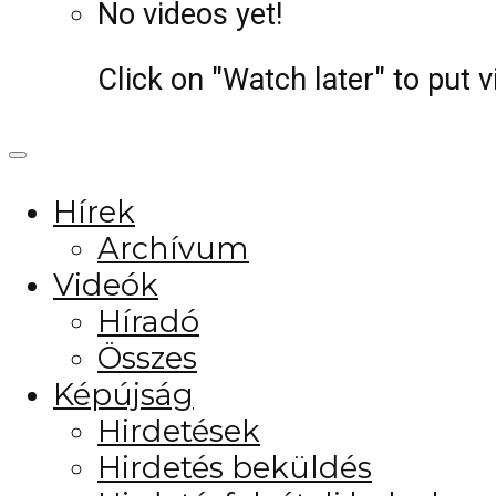
No videos yet!
Click on "Watch later" to put 
Hírek
Archívum
Videók
Híradó
Összes
Képújság
Hirdetések
Hirdetés beküldés