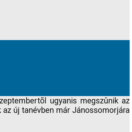
 Szeptembertõl ugyanis megszûnik az
ok az új tanévben már Jánossomorjára