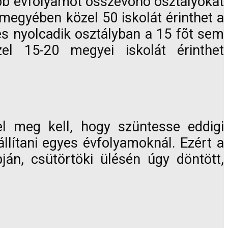
öbb évfolyamot összevonó osztályokat
a megyében közel 50 iskolát érinthet a
 és nyolcadik osztályban a 15 fõt sem
el 15-20 megyei iskolát érinthet
sel meg kell, hogy szüntesse eddigi
llítani egyes évfolyamoknál. Ezért a
pján, csütörtöki ülésén úgy döntött,