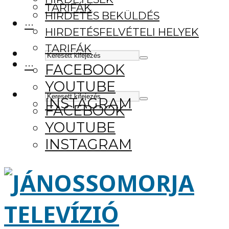
TARIFÁK
HIRDETÉS BEKÜLDÉS
···
HIRDETÉSFELVÉTELI HELYEK
TARIFÁK
···
FACEBOOK
YOUTUBE
INSTAGRAM
FACEBOOK
YOUTUBE
INSTAGRAM