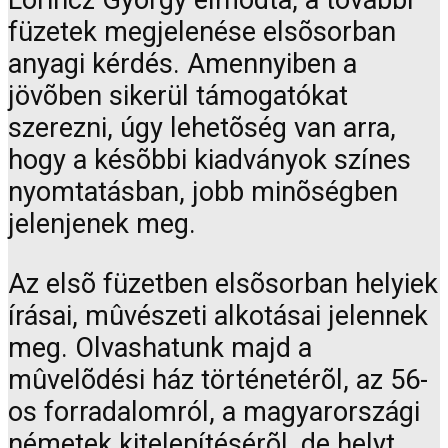
Lõrincz György elmodta, a további
füzetek megjelenése elsõsorban
anyagi kérdés. Amennyiben a
jövõben sikerül támogatókat
szerezni, úgy lehetõség van arra,
hogy a késõbbi kiadványok színes
nyomtatásban, jobb minõségben
jelenjenek meg.
Az elsõ füzetben elsõsorban helyiek
írásai, mûvészeti alkotásai jelennek
meg. Olvashatunk majd a
mûvelõdési ház történetérõl, az 56-
os forradalomról, a magyarországi
németek kitelepítésérõl, de helyt