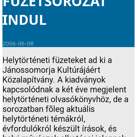
FÜZETSOROZAT
INDUL
2006-06-08
Helytörténeti füzeteket ad ki a
Jánossomorja Kultúrájáért
Közalapítvány. A kiadványok
kapcsolódnak a két éve megjelent
helytörténeti olvasókönyvhöz, de a
sorozatban fõleg aktuális
helytörténeti témákról,
évfordulókról készült írások, és