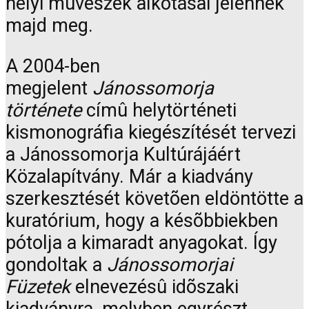
helyi mûvészek alkotásai jelennek
majd meg.
A 2004-ben
megjelent
Jánossomorja
története
címû helytörténeti
kismonográfia kiegészítését tervezi
a Jánossomorja Kultúrájáért
Közalapítvány. Már a kiadvány
szerkesztését követõen eldöntötte a
kuratórium, hogy a késõbbiekben
pótolja a kimaradt anyagokat. Így
gondoltak a
Jánossomorjai
Füzetek
elnevezésû idõszaki