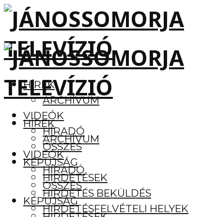
HÍREK
ARCHÍVUM
VIDEÓK
HÍREK
HÍRADÓ
ARCHÍVUM
ÖSSZES
VIDEÓK
KÉPÚJSÁG
HÍRADÓ
HIRDETÉSEK
ÖSSZES
HIRDETÉS BEKÜLDÉS
KÉPÚJSÁG
HIRDETÉSFELVÉTELI HELYEK
HIRDETÉSEK