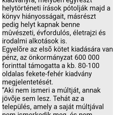
kiadványra, melyben egyrészt
helytörténeti írások pótolják majd a
könyv hiányosságait, másrészt
pedig helyt kapnak benne
mûvészeti, évfordulós, életrajzi és
irodalmi alkotások is.
Egyelõre az elsõ kötet kiadására van
pénz, az önkormányzat 600 000
forinttal támogatta a kb. 80-100
oldalas fekete-fehér kiadvány
megjelentetését.
“Aki nem ismeri a múltját, annak
jövõje sem lesz. Tehát az a
település, amely a saját múltjával