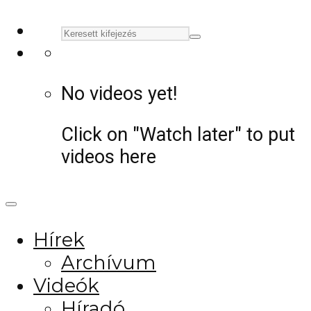
No videos yet!
Click on "Watch later" to put
videos here
Hírek
Archívum
Videók
Híradó