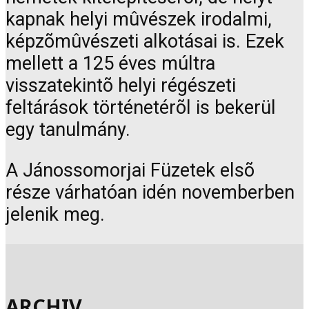
kapnak helyi mûvészek irodalmi,
képzõmûvészeti alkotásai is. Ezek
mellett a 125 éves múltra
visszatekintõ helyi régészeti
feltárások történetérõl is bekerül
egy tanulmány.
A Jánossomorjai Füzetek elsõ
része várhatóan idén novemberben
jelenik meg.
ARCHIV