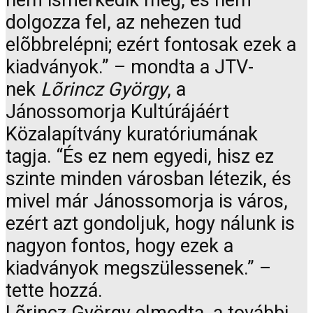
nem ismerkedik meg, és nem
dolgozza fel, az nehezen tud
elõbbrelépni; ezért fontosak ezek a
kiadványok.” – mondta a JTV-
nek
Lõrincz György
, a
Jánossomorja Kultúrájáért
Közalapítvány kuratóriumának
tagja. “És ez nem egyedi, hisz ez
szinte minden városban létezik, és
mivel már Jánossomorja is város,
ezért azt gondoljuk, hogy nálunk is
nagyon fontos, hogy ezek a
kiadványok megszülessenek.” –
tette hozzá.