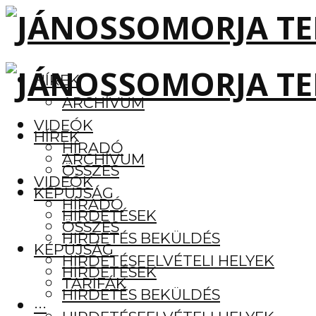
HÍREK
ARCHÍVUM
VIDEÓK
HÍREK
HÍRADÓ
ARCHÍVUM
ÖSSZES
VIDEÓK
KÉPÚJSÁG
HÍRADÓ
HIRDETÉSEK
ÖSSZES
HIRDETÉS BEKÜLDÉS
KÉPÚJSÁG
HIRDETÉSFELVÉTELI HELYEK
HIRDETÉSEK
TARIFÁK
HIRDETÉS BEKÜLDÉS
···