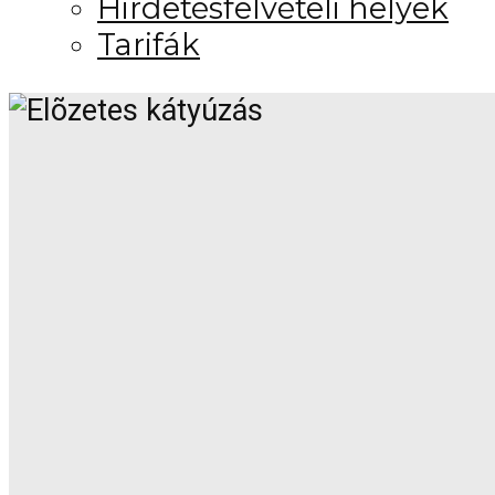
Hirdetésfelvételi helyek
Tarifák