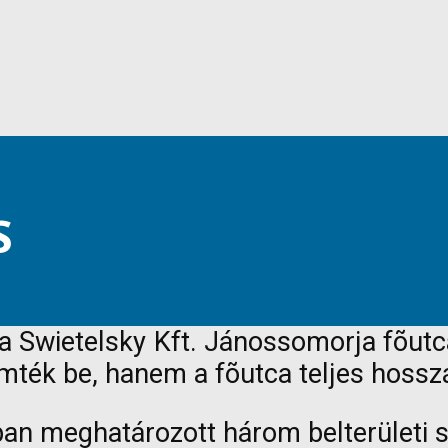
S
át a Swietelsky Kft. Jánossomorja fõu
ömték be, hanem a fõutca teljes hossz
an meghatározott három belterületi s