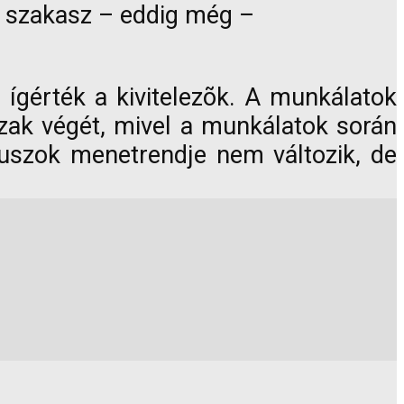
a szakasz – eddig még –
 ígérték a kivitelezõk. A munkálatok
szak végét, mivel a munkálatok során
 buszok menetrendje nem változik, de