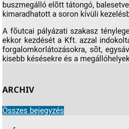
buszmegálló elõtt tátongó, balesetv
kimaradhatott a soron kívüli kezelésb
A fõutcai pályázati szakasz tényleg
ekkor kezdését a Kft. azzal indokol
forgalomkorlátozásokra, sõt, egysáv
kisebb késésekre és a megállóhelyek
ARCHIV
Összes bejegyzés