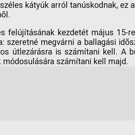
eszéles kátyúk arról tanúskodnak, ez 
õl.
es felújításának kezdetét május 15-re
ta: szeretné megvárni a ballagási idõ
os útlezárásra is számítani kell. A
 módosulására számítani kell majd.