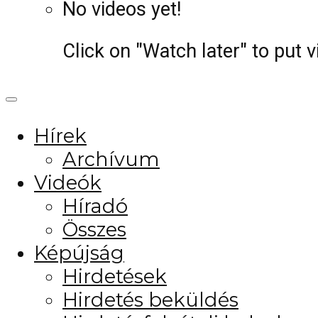
No videos yet!
Click on "Watch later" to put 
Hírek
Archívum
Videók
Híradó
Összes
Képújság
Hirdetések
Hirdetés beküldés