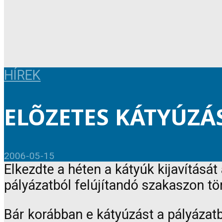
HÍREK
ELÕZETES KÁTYÚZÁ
2006-05-15
Elkezdte a héten a kátyúk kijavítás
pályázatból felújítandó szakaszon t
Bár korábban e kátyúzást a pályázatb