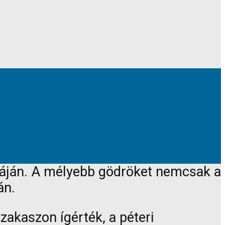
tcáján. A mélyebb gödröket nemcsak a
án.
zakaszon ígérték, a péteri