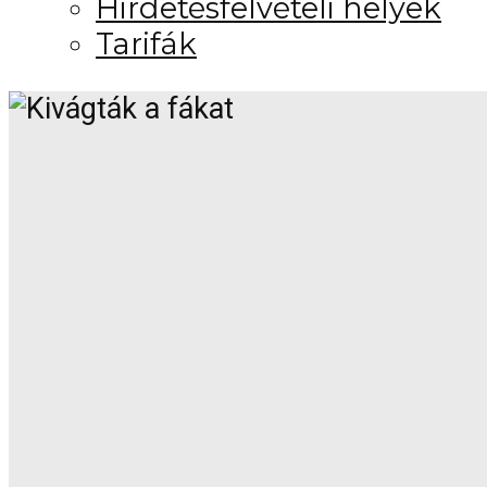
Hirdetésfelvételi helyek
Tarifák