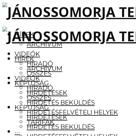
HÍREK
ARCHÍVUM
VIDEÓK
HÍREK
HÍRADÓ
ARCHÍVUM
ÖSSZES
VIDEÓK
KÉPÚJSÁG
HÍRADÓ
HIRDETÉSEK
ÖSSZES
HIRDETÉS BEKÜLDÉS
KÉPÚJSÁG
HIRDETÉSFELVÉTELI HELYEK
HIRDETÉSEK
TARIFÁK
HIRDETÉS BEKÜLDÉS
···