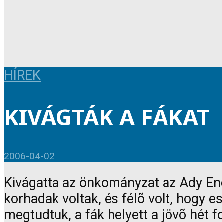
HÍREK
KIVÁGTÁK A FÁKAT
2006-04-02
Kivágatta az önkományzat az Ady Endr
korhadak voltak, és félõ volt, hogy 
megtudtuk, a fák helyett a jövõ hét f