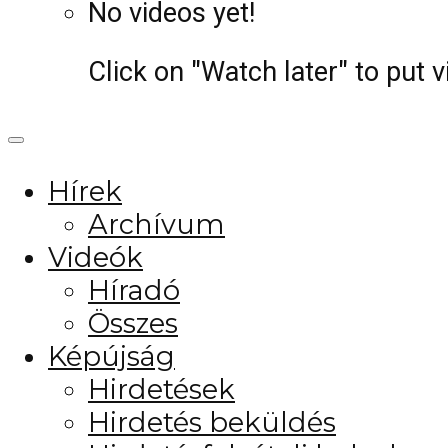
No videos yet!
Click on "Watch later" to put 
Hírek
Archívum
Videók
Híradó
Összes
Képújság
Hirdetések
Hirdetés beküldés