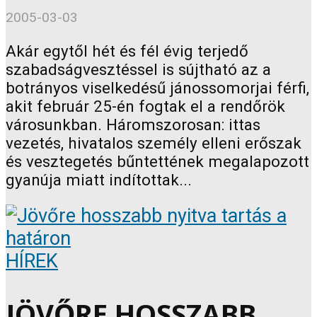
2005-03-03
Akár egytől hét és fél évig terjedő
szabadságvesztéssel is sújtható az a
botrányos viselkedésű jánossomorjai férfi,
akit február 25-én fogtak el a rendőrök
városunkban. Háromszorosan: ittas
vezetés, hivatalos személy elleni erőszak
és vesztegetés bűntettének megalapozott
gyanúja miatt indítottak...
HÍREK
JÖVŐRE HOSSZABB