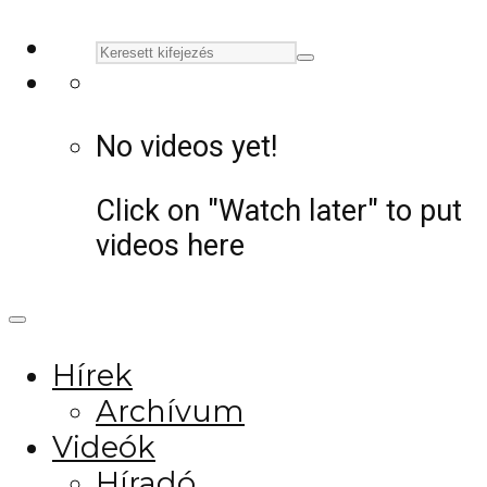
No videos yet!
Click on "Watch later" to put
videos here
Hírek
Archívum
Videók
Híradó