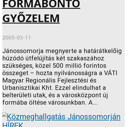
FORMABONTÓ
GYŐZELEM
2005-03-11
Jánossomorja megnyerte a határátkelőig
húzódó útfelújítás két szakaszához
szükséges, közel 500 millió forintos
összeget – hozta nyilvánosságra a VÁTI
Magyar Regionális Fejlesztési és
Urbanisztikai Kht. Ezzel elindulhat a
belterületi utak, és a városközpont új
formába öltése városunkban. A...
HÍREK