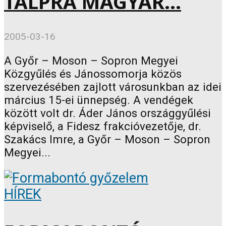
TALPRA MAGYAR…
2005-03-16
A Győr – Moson – Sopron Megyei
Közgyűlés és Jánossomorja közös
szervezésében zajlott városunkban az idei
március 15-ei ünnepség. A vendégek
között volt dr. Áder János országgyűlési
képviselő, a Fidesz frakcióvezetője, dr.
Szakács Imre, a Győr – Moson – Sopron
Megyei...
HÍREK