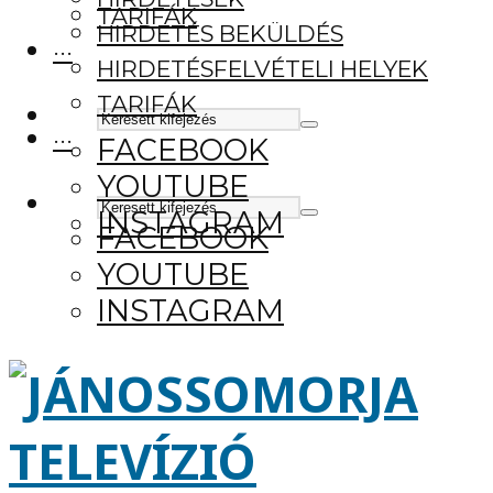
TARIFÁK
HIRDETÉS BEKÜLDÉS
···
HIRDETÉSFELVÉTELI HELYEK
TARIFÁK
···
FACEBOOK
YOUTUBE
INSTAGRAM
FACEBOOK
YOUTUBE
INSTAGRAM