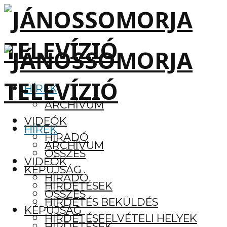
HÍREK
ARCHÍVUM
VIDEÓK
HÍREK
HÍRADÓ
ARCHÍVUM
ÖSSZES
VIDEÓK
KÉPÚJSÁG
HÍRADÓ
HIRDETÉSEK
ÖSSZES
HIRDETÉS BEKÜLDÉS
KÉPÚJSÁG
HIRDETÉSFELVÉTELI HELYEK
HIRDETÉSEK