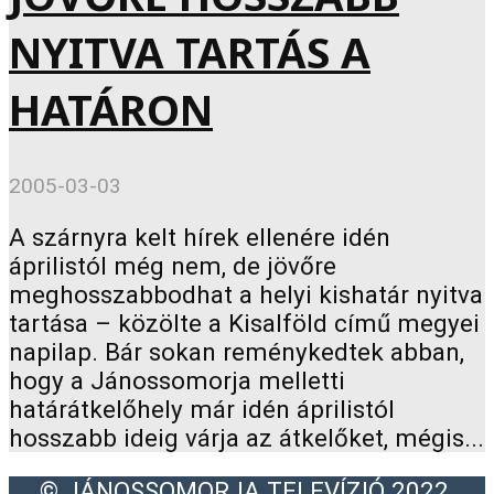
NYITVA TARTÁS A
HATÁRON
2005-03-03
A szárnyra kelt hírek ellenére idén
áprilistól még nem, de jövőre
meghosszabbodhat a helyi kishatár nyitva
tartása – közölte a Kisalföld című megyei
napilap. Bár sokan reménykedtek abban,
hogy a Jánossomorja melletti
határátkelőhely már idén áprilistól
hosszabb ideig várja az átkelőket, mégis...
© JÁNOSSOMORJA TELEVÍZIÓ 2022.